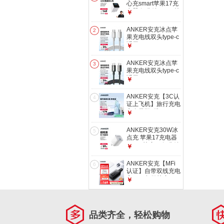
心充smart苹果17充
电器 氮化镓type-c快
￥
充40Wpd适用
iPhone16promax手
ANKER安克冰点苹
2
机Apple15插头 白
果充电线双头type-c
适用
￥
iPhone17promax/16/15/Mac
电脑iPad华为小米
ANKER安克冰点苹
3
快充100W数据线
果充电线双头type-c
1m白
适用
￥
iPhone17promax/16/15/Mac
电脑iPad华为小米
ANKER安克【3C认
4
快充100W数据线
证上飞机】旅行充电
1m黑
宝自带双c线
￥
45W20000毫安大容
量超快充移动电源苹
ANKER安克30W冰
5
果蓝户外储能
点充 苹果17充电器
type-c快充pd氮化镓
￥
适用
iPhone16promax15/14apple
ANKER安克【MFi
6
手机iPad插头 白
认证】自带双线充电
宝30W超级快充
￥
20000毫安mAh大容
量苹果手机移动电源
3C认证可带上飞机
品类齐全，轻松购物