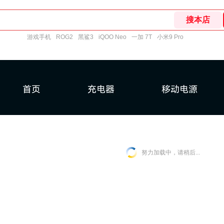
游戏手机
ROG2
黑鲨3
iQOO Neo
一加 7T
小米9 Pro
努力加载中，请稍后...