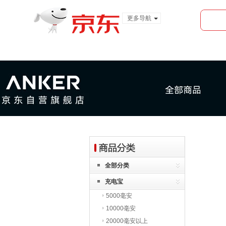
更多导航
服装城
食品
金融
首页
全部分类
充电宝
5000毫安
10000毫安
20000毫安以上